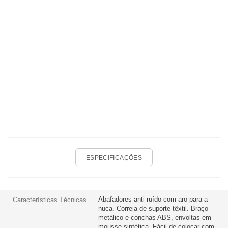
ESPECIFICAÇÕES
Abafadores anti-ruído com aro para a
Características Técnicas
nuca. Correia de suporte têxtil. Braço
metálico e conchas ABS, envoltas em
mousse sintética. Fácil de colocar com