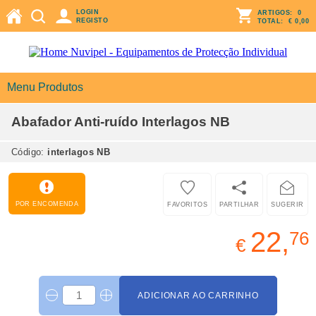
LOGIN
ARTIGOS:
0
REGISTO
TOTAL:
€ 0,00
Menu Produtos
Abafador Anti-ruído Interlagos NB
Código:
interlagos NB
POR ENCOMENDA
FAVORITOS
PARTILHAR
SUGERIR
22,
76
€
ADICIONAR AO CARRINHO