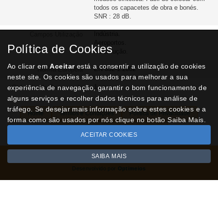
todos os capacetes de obra e bonés.
SNR : 28 dB.
Indústria.
Campos Utilização
Aeroportos.
Política de Cookies
Construção.
Ao clicar em
Aceitar
está a consentir a utilização de cookies
EN 352-1:2002
Norma Europeia
neste site. Os cookies são usados para melhorar a sua
1 un
experiência de navegação, garantir o bom funcionamento de
Qtd. Mín. de Encomenda
alguns serviços e recolher dados técnicos para análise de
tráfego. Se desejar mais informação sobre estes cookies e a
Home
Termos e Condições
Política de Privacidade
forma como são usados por nós clique no botão Saiba Mais.
Livro de Reclamações
Contactos
ACEITAR COOKIES
SAIBA MAIS
Todos os valores incluem IVA à taxa em vigor
Copyright © NUVIPEL.pt 2026
Desenvolvido por
Optimeios
SITES DESTACADOS NA FUNCIONALIDADE RIO
Portugal XXI - Directório Nacional
Agenda Cultural no Portugal XXI
- Eventos para todos os gostos