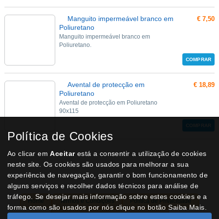
Manguito impermeável branco em
€ 7,50
Poliuretano
Manguito impermeável branco em
Poliuretano.
COMPRAR
Avental de protecção em
€ 18,89
Poliuretano
Avental de protecção em Poliuretano
90x115
COMPRAR
Política de Cookies
Ao clicar em
Aceitar
está a consentir a utilização de cookies
neste site. Os cookies são usados para melhorar a sua
experiência de navegação, garantir o bom funcionamento de
alguns serviços e recolher dados técnicos para análise de
tráfego. Se desejar mais informação sobre estes cookies e a
Home
Termos e Condições
Política de Privacidade
forma como são usados por nós clique no botão Saiba Mais.
Livro de Reclamações
Contactos