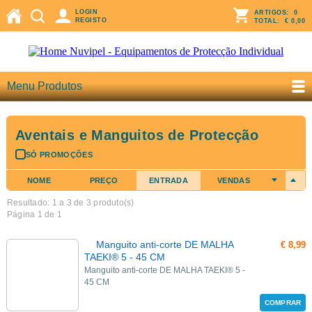
LOGIN
ARTIGOS:
0
REGISTO
TOTAL:
€ 0,00
Menu Produtos
Aventais e Manguitos de Protecção
SÓ PROMOÇÕES
NOME
PREÇO
ENTRADA
VENDAS
Resultado: 1 a
3
de 3 produto(s)
Página 1 de 1
Manguito anti-corte DE MALHA
€ 8,99
TAEKI® 5 - 45 CM
Manguito anti-corte DE MALHA TAEKI® 5 -
45 CM
COMPRAR