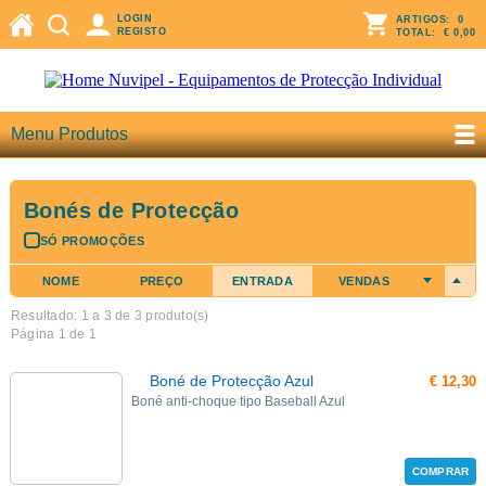
LOGIN
ARTIGOS:
0
REGISTO
TOTAL:
€ 0,00
Menu Produtos
Bonés de Protecção
SÓ PROMOÇÕES
NOME
PREÇO
ENTRADA
VENDAS
Resultado: 1 a
3
de 3 produto(s)
Página 1 de 1
Boné de Protecção Azul
€ 12,30
Boné anti-choque tipo Baseball Azul
COMPRAR