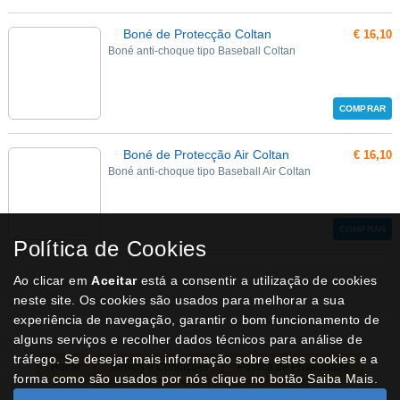
Boné de Protecção Coltan
€ 16,10
Boné anti-choque tipo Baseball Coltan
COMPRAR
Boné de Protecção Air Coltan
€ 16,10
Boné anti-choque tipo Baseball Air Coltan
COMPRAR
Política de Cookies
Ao clicar em
Aceitar
está a consentir a utilização de cookies
neste site. Os cookies são usados para melhorar a sua
experiência de navegação, garantir o bom funcionamento de
alguns serviços e recolher dados técnicos para análise de
tráfego. Se desejar mais informação sobre estes cookies e a
Home
Termos e Condições
Política de Privacidade
forma como são usados por nós clique no botão Saiba Mais.
Livro de Reclamações
Contactos