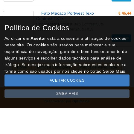
Fato Macaco Portwest Texo
€ 46,44
Contrast TX15
Fato Macaco Portwest Texo Contrast 60%
Política de Cookies
Algodão, 40% Poliéster 245g TX15
Ao clicar em
Aceitar
está a consentir a utilização de cookies
COMPRAR
neste site. Os cookies são usados para melhorar a sua
experiência de navegação, garantir o bom funcionamento de
alguns serviços e recolher dados técnicos para análise de
tráfego. Se desejar mais informação sobre estes cookies e a
Home
Termos e Condições
Política de Privacidade
forma como são usados por nós clique no botão Saiba Mais.
Livro de Reclamações
Contactos
ACEITAR COOKIES
SAIBA MAIS
Todos os valores incluem IVA à taxa em vigor
Copyright © NUVIPEL.pt 2026
Desenvolvido por
Optimeios
SITES DESTACADOS NA FUNCIONALIDADE RIO
Portugal XXI - Directório Nacional
Agenda Cultural no Portugal XXI
- Eventos para todos os gostos
Gastronomia Portuguesa