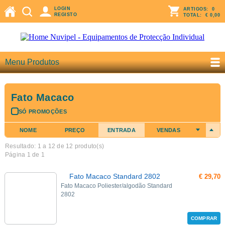
LOGIN
ARTIGOS:
0
REGISTO
TOTAL:
€ 0,00
Menu Produtos
Fato Macaco
SÓ PROMOÇÕES
NOME
PREÇO
ENTRADA
VENDAS
Resultado: 1 a
12
de 12 produto(s)
Página 1 de 1
Fato Macaco Standard 2802
€ 29,70
Fato Macaco Poliester/algodão Standard
2802
COMPRAR