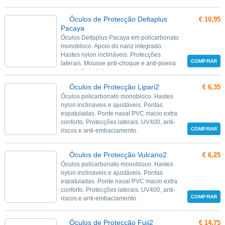
Óculos de Protecção Deltaplus
€ 10,95
Pacaya
Óculos Deltaplus Pacaya em policarbonato
monobloco. Apoio do nariz integrado.
Hastes nylon inclináveis. Protecções
COMPRAR
laterais. Mousse anti-choque e anti-poeira
amovivél. Anti-riscos.
Óculos de Protecção Lipari2
€ 6,35
Óculos policarbonato monobloco. Hastes
nylon inclinaveis e ajustáveis. Pontas
espatuladas. Ponte nasal PVC macio extra
conforto. Protecções laterais. UV400, anti-
COMPRAR
riscos e anti-embaciamento.
Óculos de Protecção Vulcano2
€ 6,25
Óculos policarbonato monobloco. Hastes
nylon inclinaveis e ajustáveis. Pontas
espatuladas. Ponte nasal PVC macio extra
conforto. Protecções laterais. UV400, anti-
COMPRAR
riscos e anti-embaciamento.
Óculos de Protecção Fuji2
€ 14,75