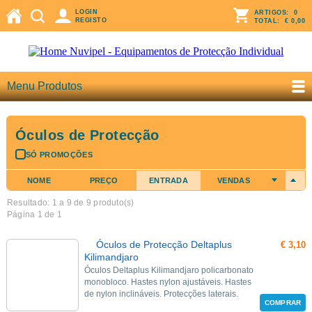
LOGIN
ARTIGOS:
0
REGISTO
TOTAL:
€ 0,00
Menu Produtos
Óculos de Protecção
SÓ PROMOÇÕES
NOME
PREÇO
ENTRADA
VENDAS
Resultado: 1 a
9
de 9 produto(s)
Página 1 de 1
Óculos de Protecção Deltaplus
€ 3,10
Kilimandjaro
Óculos Deltaplus Kilimandjaro policarbonato
monobloco. Hastes nylon ajustáveis. Hastes
de nylon inclináveis. Protecções laterais.
COMPRAR