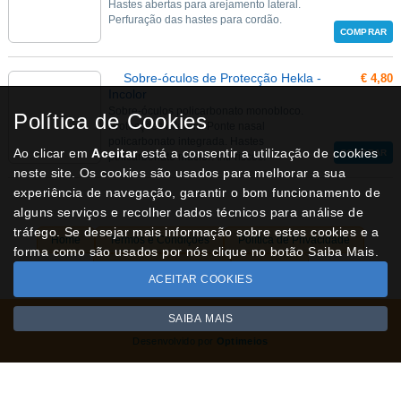
Hastes abertas para arejamento lateral.
Perfuração das hastes para cordão.
COMPRAR
Sobre-óculos de Protecção Hekla -
€ 4,80
Incolor
Sobre-óculos policarbonato monobloco.
Política de Cookies
Protecções laterais. Ponte nasal
policarbonato integrada. Hastes
Ao clicar em
Aceitar
está a consentir a utilização de cookies
COMPRAR
policarbonato macio. Anti-riscos.
neste site. Os cookies são usados para melhorar a sua
experiência de navegação, garantir o bom funcionamento de
alguns serviços e recolher dados técnicos para análise de
tráfego. Se desejar mais informação sobre estes cookies e a
Home
Termos e Condições
Política de Privacidade
forma como são usados por nós clique no botão Saiba Mais.
Livro de Reclamações
Contactos
ACEITAR COOKIES
SAIBA MAIS
Todos os valores incluem IVA à taxa em vigor
Copyright © NUVIPEL.pt 2026
Desenvolvido por
Optimeios
SITES DESTACADOS NA FUNCIONALIDADE RIO
Portugal XXI - Directório Nacional