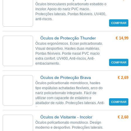
Óculos binoculares policarbonato esbatido o
incolor. Apoio do nariz PVC macio.
Protecções laterais. Pontas fléxiveis. UV400,
anti-riscos.
COMPRAR
Óculos de Protecção Thunder
€ 14,99
Óculos ergonómicos. Ecran policarbonato.
Visual desportivo. Hastes duas matérias.
Pontas fléxiveis. Ponte nasal PVC macio
extra confort. UV400, Anti-riscos, Anti-
COMPRAR
embaciamento.
Óculos de Protecção Brava
€ 2,69
Óculos policarbonato monobloco, hastes
tipo espátulas achatadas flexíveis, arco do
nariz policarbonato integrado. Fácil de
utilizar com capacete de estaleiro e
COMPRAR
abafador de ruído. Protecções laterais. Anti-
riscos.
Óculos de Visitante - Incolor
€ 2,60
Óculos policarbonato monobloco. Design
moderno e desportivo. Protecções laterais.