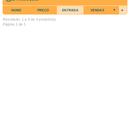
NOME
PREÇO
ENTRADA
VENDAS
Resultado: 1 a
4
de 4 produto(s)
Página 1 de 1
Suporte de parede para rolo Papel Oficina
Suporte de parede para rolo Papel Oficina
€ 50,00
COMPRAR