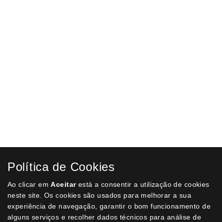
Suporte de chão para rolo Papel Oficina
Suporte de chão para rolo Papel Oficina
€ 50,00
COMPRAR
Suporte Papel Higiénico Jumbo em ABS
Suporte Papel Higiénico Jumbo em ABS
€ 24,99
COMPRAR
Suporte plástico para toalhetes de mão zig zag
Política de Cookies
Suporte plástico para toalhetes de mão zig zag
€ 24,99
Ao clicar em
Aceitar
está a consentir a utilização de cookies
neste site. Os cookies são usados para melhorar a sua
COMPRAR
experiência de navegação, garantir o bom funcionamento de
alguns serviços e recolher dados técnicos para análise de