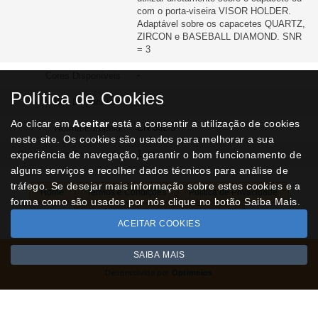
com o porta-viseira VISOR HOLDER.
Adaptável sobre os capacetes QUARTZ,
ZIRCON e BASEBALL DIAMOND. SNR
= 3
-
Cores Disponíveis
Política de Cookies
N. A.
Tamanhos Disponíveis
Ao clicar em
Aceitar
está a consentir a utilização de cookies
EN 352-3
Norma Europeia
neste site. Os cookies são usados para melhorar a sua
1 un
experiência de navegação, garantir o bom funcionamento de
Qtd. Mín. de Encomenda
alguns serviços e recolher dados técnicos para análise de
tráfego. Se desejar mais informação sobre estes cookies e a
Home
Termos e Condições
Política de Privacidade
forma como são usados por nós clique no botão Saiba Mais.
Livro de Reclamações
Contactos
ACEITAR COOKIES
SAIBA MAIS
Todos os valores incluem IVA à taxa em vigor
Copyright © NUVIPEL.pt 2026
Desenvolvido por
Optimeios
SITES DESTACADOS NA FUNCIONALIDADE RIO