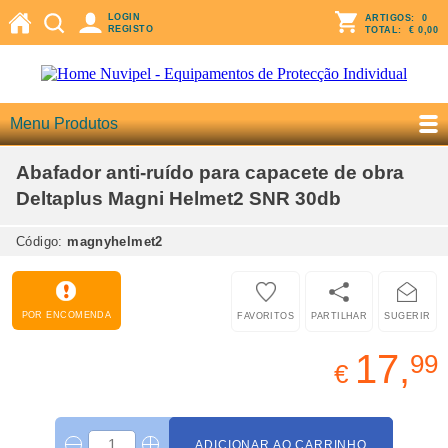
LOGIN
ARTIGOS:
0
REGISTO
TOTAL:
€ 0,00
Menu Produtos
Abafador anti-ruído para capacete de obra
Deltaplus Magni Helmet2 SNR 30db
Código:
magnyhelmet2
POR ENCOMENDA
FAVORITOS
PARTILHAR
SUGERIR
17,
99
€
ADICIONAR AO CARRINHO