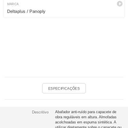
MARCA
Deltaplus / Panoply
ESPECIFICAÇÕES
Abafador anti-ruído para capacete de
Descritivo
obra reguláveis em altura. Almofadas
acolchoadas em espuma sintética. A
utilizar diretamente sobre o capacete ou