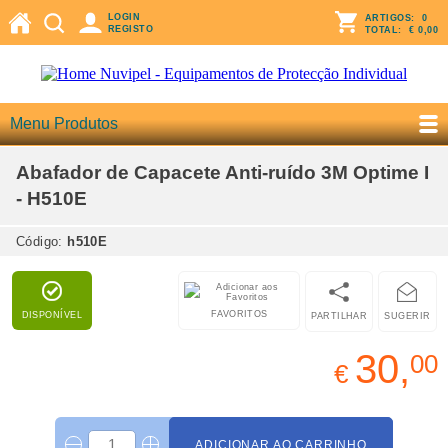
LOGIN
ARTIGOS:
0
REGISTO
TOTAL:
€ 0,00
Menu Produtos
Abafador de Capacete Anti-ruído 3M Optime I
- H510E
Código:
h510E
FAVORITOS
DISPONÍVEL
PARTILHAR
SUGERIR
30,
00
€
ADICIONAR AO CARRINHO