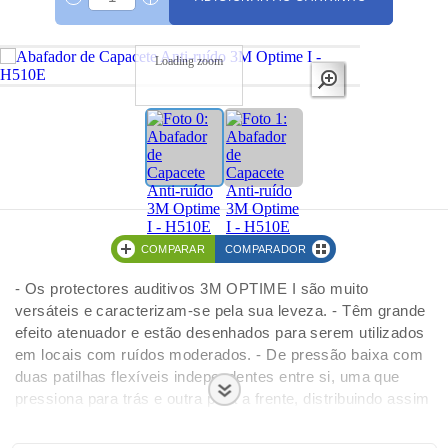
Loading zoom
COMPARAR
COMPARADOR
- Os protectores auditivos 3M OPTIME I são muito
versáteis e caracterizam-se pela sua leveza. - Têm grande
efeito atenuador e estão desenhados para serem utilizados
em locais com ruídos moderados. - De pressão baixa com
duas patilhas flexíveis independentes entre si, uma que
pressiona para trás e outra para a frente, distribuindo assim
a pressão sobre toda a almofada. - A pressão de contacto é
mínima devido à banda ser fabricada em aço flexível de alta