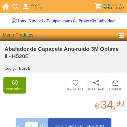
LOGIN
ARTIGOS:
0
REGISTO
TOTAL:
€ 0,00
Menu Produtos
Abafador de Capacete Anti-ruído 3M Optime
II - H520E
Código:
h520E
DISPONÍVEL
FAVORITOS
PARTILHAR
SUGERIR
34,
90
€
ADICIONAR AO CARRINHO