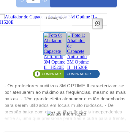
Loading zoom
COMPARAR
COMPARADOR
- Os protectores auditivos 3M OPTIME II caracterizam-se
por atenuarem ao máximo as frequências, mesmo as mais
baixas. - Têm grande efeito atenuador e estão desenhados
para serem utilizados em locais muito ruídosos. - De
pressão baixa com duas patilhas flexíveis independentes
entre si, uma que pressiona para trás e outra para a frente,
distribuindo assim a pressão sobre toda a almofada. - A
pressão de contacto é mínima devido à banda ser fabricada