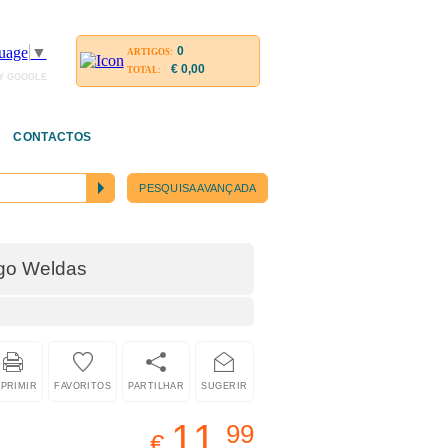
0
uage
▼
ARTIGOS:
€ 0,00
TOTAL:
Y GOOGLE
CONTACTOS
PESQUISA AVANÇADA
ugo Weldas
n
MPRIMIR
FAVORITOS
PARTILHAR
SUGERIR
11,
99
€