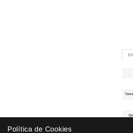
Bota de Protecção
JALLATTE JALHAKA S3S
FO SR
€ 129,00
ES
Tama
Qt
Bota de Protecção Sixton
Peak Montana HDry S3
Política de Cookies
WR SRC