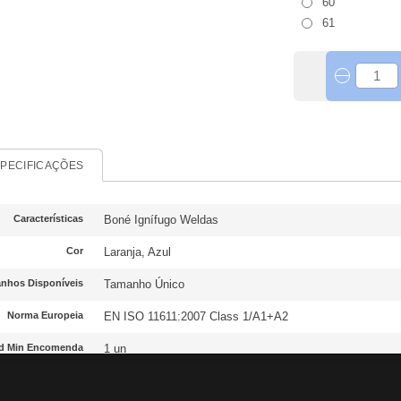
60
61
PECIFICAÇÕES
Características
Boné Ignífugo Weldas
Cor
Laranja, Azul
nhos Disponíveis
Tamanho Único
Norma Europeia
EN ISO 11611:2007 Class 1/A1+A2
d Min Encomenda
1 un