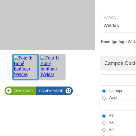
MARCA
Weldas
Boné Ignífugo Wel
Campos Opcio
Laranja
COMPARAR
COMPARADOR
Azul
57
58
59