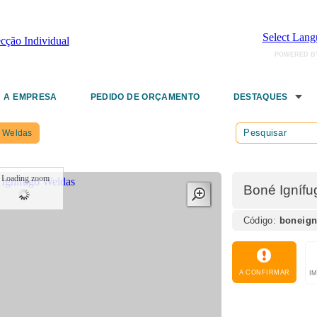
Select Lang
POWERED B
A EMPRESA
PEDIDO DE ORÇAMENTO
DESTAQUES
Weldas
Loading zoom
Boné Igníf
Código:
boneig
A CONFIRMAR
I