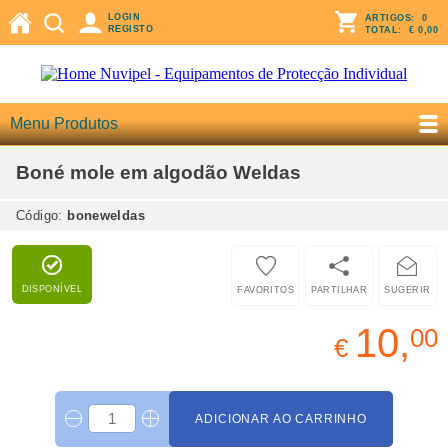
LOGIN
ARTIGOS:
0
REGISTO
TOTAL:
€ 0,00
Menu Produtos
Boné mole em algodão Weldas
Código:
boneweldas
DISPONÍVEL
FAVORITOS
PARTILHAR
SUGERIR
10,
00
€
ADICIONAR AO CARRINHO