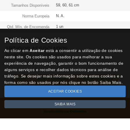
59, 60, 61 cm
Tamanhos Disponíveis
N. A.
Norma Europeia
1 un
Qtd. Mín. de Encomenda
Política de Cookies
ARTIGOS ASSOCIADOS
Ao clicar em
Aceitar
está a consentir a utilização de cookies
Acessórios e Complementos
neste site. Os cookies são usados para melhorar a sua
experiência de navegação, garantir o bom funcionamento de
alguns serviços e recolher dados técnicos para análise de
tráfego. Se desejar mais informação sobre estes cookies e a
Home
Termos e Condições
Política de Privacidade
forma como são usados por nós clique no botão Saiba Mais.
Livro de Reclamações
Contactos
ACEITAR COOKIES
SAIBA MAIS
Todos os valores incluem IVA à taxa em vigor
Copyright © NUVIPEL.pt 2026
Desenvolvido por
Optimeios
SITES DESTACADOS NA FUNCIONALIDADE RIO