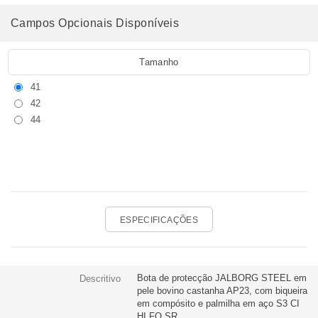
Campos Opcionais Disponíveis
Tamanho
41
42
44
ESPECIFICAÇÕES
Bota de protecção JALBORG STEEL em
Descritivo
pele bovino castanha AP23, com biqueira
em compósito e palmilha em aço S3 CI
HI FO SR