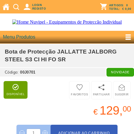
LOGIN
ARTIGOS:
0
REGISTO
TOTAL:
€ 0,00
Menu Produtos
Bota de Protecção JALLATTE JALBORG
STEEL S3 CI HI FO SR
Código:
00J0701
NOVIDADE
DISPONÍVEL
FAVORITOS
PARTILHAR
SUGERIR
129,
00
€
ADICIONAR AO CARRINHO