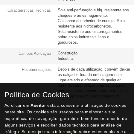
Sola anti-perfuração e biq. resistente aos
Características Técnicas
choques e ao esmagamento.
Calcanhar absorbedor de energia. Sola
resistente aos hidrocarbonetos.
Sola resistente aos escorregamentos
sobre solos industriais lisos e
gordurosos.
Construção.
Campos Aplicação
Industria.
Depois de cada utilização, convém deixar
Recomendações
os calçados fora da embalagem num
lugar arejado e afastado de qualquer
fonte de calor. Utilizar uma escova não
metálica para remover a terra e a poeira.
Política de Cookies
Engraxar com um produto standard.
Ao clicar em
Aceitar
está a consentir a utilização de cookies
EN ISO 20345:2022
Norma Europeia
neste site. Os cookies são usados para melhorar a sua
1
experiência de navegação, garantir o bom funcionamento de
Qtd. Mín. de Encomenda
alguns serviços e recolher dados técnicos para análise de
tráfego. Se desejar mais informação sobre estes cookies e a