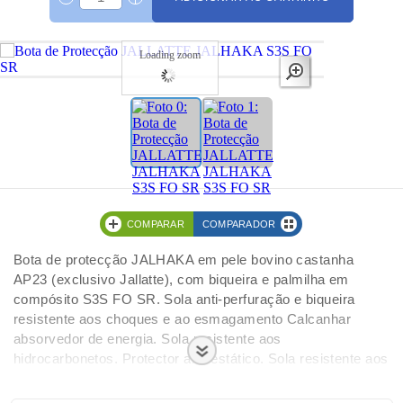
Loading zoom
COMPARAR
COMPARADOR
Bota de protecção JALHAKA em pele bovino castanha
AP23 (exclusivo Jallatte), com biqueira e palmilha em
compósito S3S FO SR. Sola anti-perfuração e biqueira
resistente aos choques e ao esmagamento Calcanhar
absorvedor de energia. Sola resistente aos
hidrocarbonetos. Protector anti-estático. Sola resistente aos
escorregamentos sobre solos industriais lisos e
gordurosos. Isento de Metal