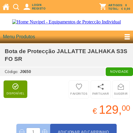
LOGIN
ARTIGOS:
0
REGISTO
TOTAL:
€ 0,00
Menu Produtos
Bota de Protecção JALLATTE JALHAKA S3S
FO SR
Código:
J0650
NOVIDADE
DISPONÍVEL
FAVORITOS
PARTILHAR
SUGERIR
129,
00
€
ADICIONAR AO CARRINHO