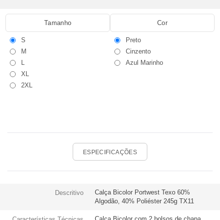
Tamanho
Cor
S
Preto
M
Cinzento
L
Azul Marinho
XL
2XL
ESPECIFICAÇÕES
Calça Bicolor Portwest Texo 60%
Descritivo
Algodão, 40% Poliéster 245g TX11
Calça Bicolor com 2 bolsos de chapa
Características Técnicas