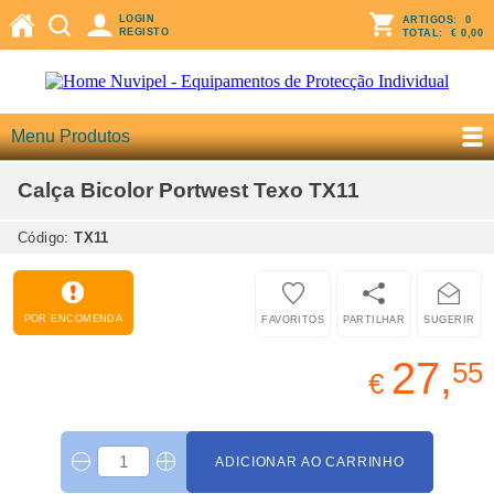
LOGIN
ARTIGOS:
0
REGISTO
TOTAL:
€ 0,00
Menu Produtos
Calça Bicolor Portwest Texo TX11
Código:
TX11
POR ENCOMENDA
FAVORITOS
PARTILHAR
SUGERIR
27,
55
€
ADICIONAR AO CARRINHO