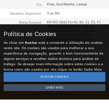
Preto, Azul Marinho, Laranja
Cor
S ao 3XL
Tamanhos Disponíveis
EN ISO 11612 A1+A2, B1, C1, E2, F1
Norma Europeia
EN ISO 11611 CLASSE 1 A1+A2
IEC 61482-2 EN 61482-1-1 ELIM 8.3
Política de Cookies
CAL/CM², ATPV 10.9 CAL/CM²
ASTM F1959/F1959M-12 ATPV 11.2
Ao clicar em
Aceitar
está a consentir a utilização de cookies
CAL/CM2 (HAF = 80.4%)
neste site. Os cookies são usados para melhorar a sua
1 un
experiência de navegação, garantir o bom funcionamento de
Qtd Min Encomenda
alguns serviços e recolher dados técnicos para análise de
tráfego. Se desejar mais informação sobre estes cookies e a
Home
Termos e Condições
Política de Privacidade
forma como são usados por nós clique no botão Saiba Mais.
Livro de Reclamações
Contactos
ACEITAR COOKIES
SAIBA MAIS
Todos os valores incluem IVA à taxa em vigor
Copyright © NUVIPEL.pt 2026
Desenvolvido por
Optimeios
SITES DESTACADOS NA FUNCIONALIDADE RIO