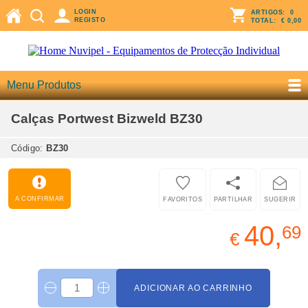
LOGIN
ARTIGOS:
0
REGISTO
TOTAL:
€ 0,00
Menu Produtos
Calças Portwest Bizweld BZ30
Código:
BZ30
A CONFIRMAR
FAVORITOS
PARTILHAR
SUGERIR
40,
69
€
ADICIONAR AO CARRINHO