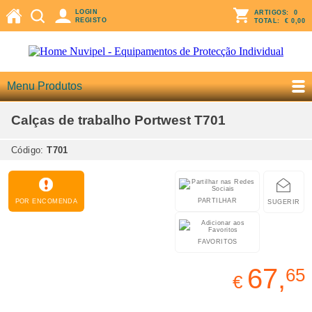
LOGIN
ARTIGOS:
0
REGISTO
TOTAL:
€ 0,00
Menu Produtos
Calças de trabalho Portwest T701
Código:
T701
PARTILHAR
POR ENCOMENDA
SUGERIR
FAVORITOS
67,
65
€