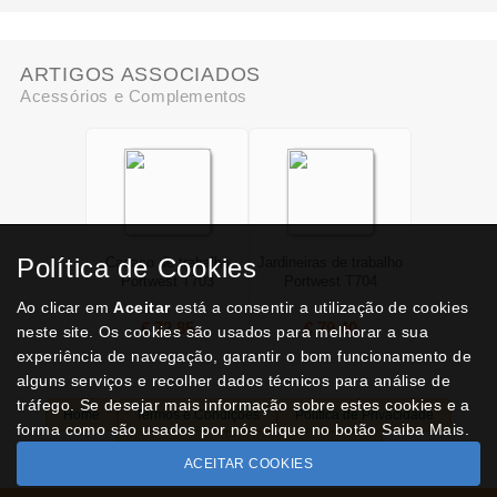
ARTIGOS ASSOCIADOS
Acessórios e Complementos
Política de Cookies
Casaco de trabalho
Jardineiras de trabalho
Portwest T703
Portwest T704
Ao clicar em
Aceitar
está a consentir a utilização de cookies
€ 72,85
€ 79,40
neste site. Os cookies são usados para melhorar a sua
experiência de navegação, garantir o bom funcionamento de
alguns serviços e recolher dados técnicos para análise de
tráfego. Se desejar mais informação sobre estes cookies e a
Home
Termos e Condições
Política de Privacidade
forma como são usados por nós clique no botão Saiba Mais.
Livro de Reclamações
Contactos
ACEITAR COOKIES