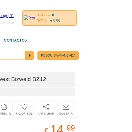
0
uage
▼
ARTIGOS:
€ 0,00
TOTAL:
Y GOOGLE
CONTACTOS
PESQUISA AVANÇADA
west Bizweld BZ12
MPRIMIR
FAVORITOS
PARTILHAR
SUGERIR
14,
99
€