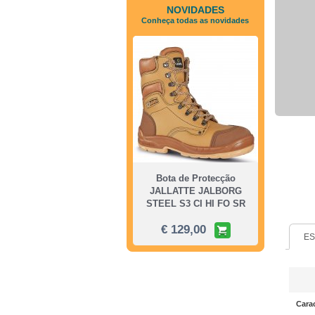
NOVIDADES
Conheça todas as novidades
Bota de Protecção
JALLATTE JALBORG
STEEL S3 CI HI FO SR
€ 129,00
ES
Carac