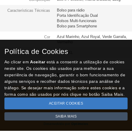
Bolso para rádio
Características Técnicas
Porta Identificação Dual
Bolsos Multi-funcionais
Bolso para Smartphone
Azul Marinho, Azul Royal, Verde Garrafa,
Cor
Vermelho
Política de Cookies
S ao 2XL
Tamanhos Disponíveis
Ao clicar em
Aceitar
está a consentir a utilização de cookies
1 un
Qtd Min Encomenda
neste site. Os cookies são usados para melhorar a sua
Não certificado AV
experiência de navegação, garantir o bom funcionamento de
Normas
alguns serviços e recolher dados técnicos para análise de
tráfego. Se desejar mais informação sobre estes cookies e a
Home
Termos e Condições
Política de Privacidade
forma como são usados por nós clique no botão Saiba Mais.
Livro de Reclamações
Contactos
ACEITAR COOKIES
SAIBA MAIS
Todos os valores incluem IVA à taxa em vigor
Copyright © NUVIPEL.pt 2026
Desenvolvido por
Optimeios