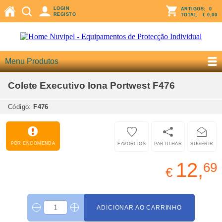
LOGIN
ARTIGOS:
0
REGISTO
TOTAL:
€ 0,00
Menu Produtos
Colete Executivo lona Portwest F476
Código:
F476
POR ENCOMENDA
FAVORITOS
PARTILHAR
SUGERIR
12,
69
€
ADICIONAR AO CARRINHO