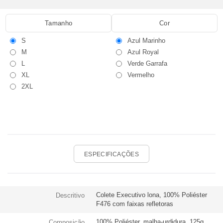
Tamanho
Cor
S
Azul Marinho
M
Azul Royal
L
Verde Garrafa
XL
Vermelho
2XL
ESPECIFICAÇÕES
Colete Executivo lona, 100% Poliéster
Descritivo
F476 com faixas refletoras
100% Poliéster, malha-urdidura, 125g
Composição