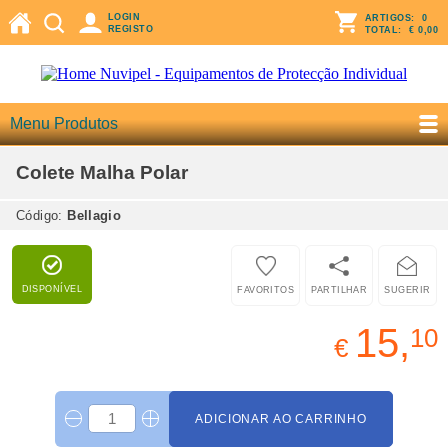
LOGIN
ARTIGOS:
0
REGISTO
TOTAL:
€ 0,00
Menu Produtos
Colete Malha Polar
Código:
Bellagio
DISPONÍVEL
FAVORITOS
PARTILHAR
SUGERIR
15,
10
€
ADICIONAR AO CARRINHO