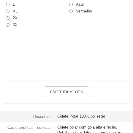
L
Azul
XL
Vermelho
2XL
3XL
ESPECIFICAÇÕES
Colete Polar 100% poliéster
Descritivo
Colete polar com gola alta e fecho.
Características Técnicas
Detalhe bolsos laterais com fecho ao