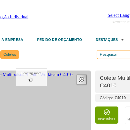
Select Lang
POWERED B
A EMPRESA
PEDIDO DE ORÇAMENTO
DESTAQUES
Coletes
Loading zoom
Colete Mult
C4010
Código:
C4010
DISPONÍVEL
I