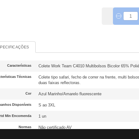
PECIFICAÇÕES
Características
Colete Work Team C4010 Multibolsos Bicolor 65% Polié
terísticas Técnicas
Colete tipo safari, fecho de correr na frente, multi bols
duas faixas reflectoras.
Cor
Azul Marinho/Amarelo fluorescente
anhos Disponíveis
S ao 3XL
td Min Encomenda
1 un
Normas
Não certificado AV