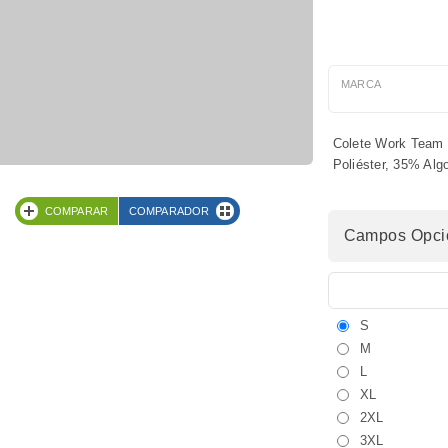
MARCA
Colete Work Team 
Poliéster, 35% Alg
COMPARAR
COMPARADOR
Campos Opcio
S
M
L
XL
2XL
3XL