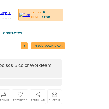
0
uage
▼
ARTIGOS:
€ 0,00
TOTAL:
Y GOOGLE
CONTACTOS
PESQUISA AVANÇADA
ibolsos Bicolor Workteam
MPRIMIR
FAVORITOS
PARTILHAR
SUGERIR