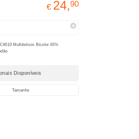
24,
90
€
C4010 Multibolsos Bicolor 65%
odão
nais Disponíveis
Tamanho