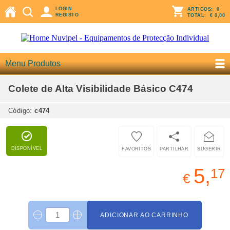
LOGIN
ARTIGOS:
0
REGISTO
TOTAL:
€ 0,00
Menu Produtos
Colete de Alta Visibilidade Básico C474
Código:
c474
DISPONÍVEL
FAVORITOS
PARTILHAR
SUGERIR
5,
17
€
ADICIONAR AO CARRINHO