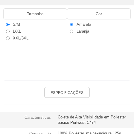
Tamanho
Cor
S/M
Amarelo
L/XL
Laranja
XXL/3XL
ESPECIFICAÇÕES
Colete de Alta Visibilidade em Poliester
Características
básico Portwest C474
100% Poliéster, malha-urdidura 125g
Composição