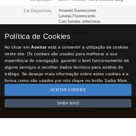
Amarelo fluorescente.
Cor Disponíveis
Laranja Fluorescente.
Com bandas reflectoras.
S/m ao XXL/3XL
Tamanhos Disponíveis
Política de Cookies
EN ISO 20471 Classe2 (Certificação para
Norma Europeia
Ao clicar em
Aceitar
está a consentir a utilização de cookies
50 lavagens)
neste site. Os cookies são usados para melhorar a sua
1 un
experiência de navegação, garantir o bom funcionamento de
Qtd Min Encomenda
alguns serviços e recolher dados técnicos para análise de
tráfego. Se desejar mais informação sobre estes cookies e a
Home
Termos e Condições
Política de Privacidade
forma como são usados por nós clique no botão Saiba Mais.
Livro de Reclamações
Contactos
ACEITAR COOKIES
SAIBA MAIS
Todos os valores incluem IVA à taxa em vigor
Copyright © NUVIPEL.pt 2026
Desenvolvido por
Optimeios
SITES DESTACADOS NA FUNCIONALIDADE RIO
Portugal XXI - Directório Nacional