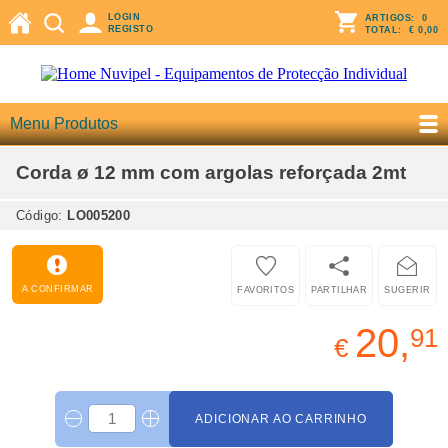
LOGIN
ARTIGOS:
0
REGISTO
TOTAL:
€ 0,00
Menu Produtos
Corda ø 12 mm com argolas reforçada 2mt
Código:
LO005200
A CONFIRMAR
FAVORITOS
PARTILHAR
SUGERIR
20,
91
€
ADICIONAR AO CARRINHO