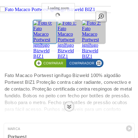
Loading zoom
COMPARAR
COMPARADOR
Fato Macaco Portwest ignífugo Bizweld 100% algodão
Portwest BIZ1 Proteção contra calor radiante, convectivo e
de contacto. Proteção certificada contra respingos de metal
fundido. Bolsos no peito com fecho por botões de pressão.
Bolso para o metro. Fecho por botões de pressão ocultos
para fácil acesso. Punhos ajustáveis para um conforto
seguro. Laço para fácil fixação de um rádio. Bolso para
telemóvel oculto. 6 bolsos espaçosos. CE-CAT III
Certificado CE Tecido com classificação 40 UPF para
MARCA
bloquear 98% dos raios UV.
Portwest