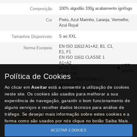
100% algodão 330g acabamento ignífugo
Composição
Preto, Azul Marinho, Laranja, Vermelho,
Cor
Azul Royal
S ao XXL
Tamanhos Disponíveis
EN ISO 11612 A1+A2, B1, C1,
Norma Europeia
E1, F1
EN ISO 11611 CLASSE 1
A1+A2
VER
NFPA 2112
MAPA
NFPA 70E
Política de Cookies
ASTM F1959/F1959M-12
ATPV=11.2
Ao clicar em
Aceitar
está a consentir a utilização de cookies
CAL/CM(HAF=80.4%)
neste site. Os cookies são usados para melhorar a sua
1 un
experiência de navegação, garantir o bom funcionamento de
Qtd Min Encomenda
alguns serviços e recolher dados técnicos para análise de
tráfego. Se desejar mais informação sobre estes cookies e a
Home
Termos e Condições
Política de Privacidade
forma como são usados por nós clique no botão Saiba Mais.
Livro de Reclamações
Contactos
ACEITAR COOKIES