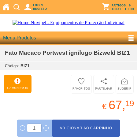
LOGIN
ARTIGOS:
0
REGISTO
TOTAL:
€ 0,00
Menu Produtos
Fato Macaco Portwest ignífugo Bizweld BIZ1
Código:
BIZ1
A CONFIRMAR
FAVORITOS
PARTILHAR
SUGERIR
67,
19
€
ADICIONAR AO CARRINHO