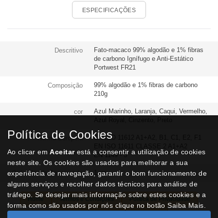
ESPECIFICAÇÕES
Fato-macaco 99% algodão e 1% fibras
Descritivo
de carbono Ignífugo e Anti-Estático
Portwest FR21
99% algodão e 1% fibras de carbono
Composição
210g
Azul Marinho, Laranja, Caqui, Vermelho,
cor
Azul Royal, Cinzento, Preto
Política de Cookies
EN ISO 11612 A1+A2, B1, C1, E2, F1
Norma Europeia
EN ISO 11611 CLASSE 2 A1+A2
Ao clicar em
Aceitar
está a consentir a utilização de cookies
EN 1149 - 5
neste site. Os cookies são usados para melhorar a sua
1 un
experiência de navegação, garantir o bom funcionamento de
Qtd. Mín. de Encomenda
alguns serviços e recolher dados técnicos para análise de
tráfego. Se desejar mais informação sobre estes cookies e a
Home
Termos e Condições
Política de Privacidade
forma como são usados por nós clique no botão Saiba Mais.
Livro de Reclamações
Contactos