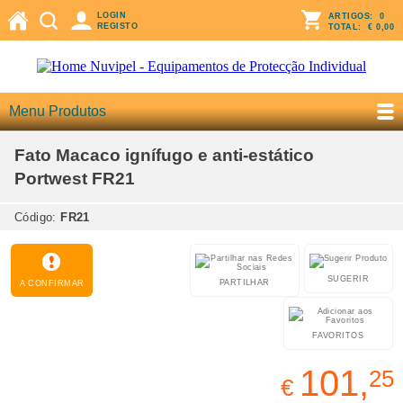
LOGIN
ARTIGOS:
0
REGISTO
TOTAL:
€ 0,00
Menu Produtos
Fato Macaco ignífugo e anti-estático
Portwest FR21
Código:
FR21
SUGERIR
PARTILHAR
A CONFIRMAR
FAVORITOS
101,
25
€