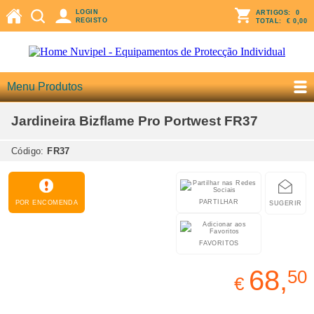
LOGIN
ARTIGOS:
0
REGISTO
TOTAL:
€ 0,00
Menu Produtos
Jardineira Bizflame Pro Portwest FR37
Código:
FR37
PARTILHAR
POR ENCOMENDA
SUGERIR
FAVORITOS
68,
50
€