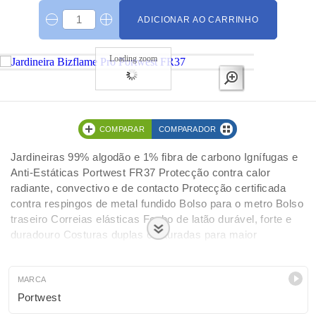
ADICIONAR AO CARRINHO
Loading zoom
COMPARAR
COMPARADOR
Jardineiras 99% algodão e 1% fibra de carbono Ignífugas e
Anti-Estáticas Portwest FR37 Protecção contra calor
radiante, convectivo e de contacto Protecção certificada
contra respingos de metal fundido Bolso para o metro Bolso
traseiro Correias elásticas Fecho de latão durável, forte e
duradouro Costuras duplas costuradas para maior
durabilidade 5 bolsos espaçosos CE-CAT III Certificado CE
Tecido com classificação 40 UPF para bloquear 98% dos
raios UV
MARCA
Portwest