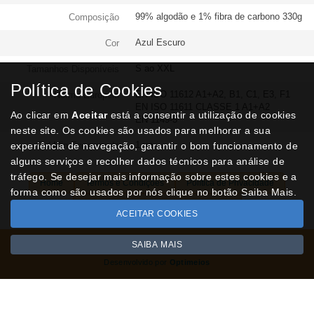
99% algodão e 1% fibra de carbono 330g
Composição
Azul Escuro
Cor
S ao XXL
Tamanhos Disponíveis
Política de Cookies
EN ISO 11612 A1+A2, B1, C1, E3, F1
Norma Europeia
EN ISO 11611 CLASSE 1 A1+A2
Ao clicar em
Aceitar
está a consentir a utilização de cookies
EN 1149-5
neste site. Os cookies são usados para melhorar a sua
1 un
experiência de navegação, garantir o bom funcionamento de
Qtd Min Encomenda
alguns serviços e recolher dados técnicos para análise de
tráfego. Se desejar mais informação sobre estes cookies e a
Home
Termos e Condições
Política de Privacidade
forma como são usados por nós clique no botão Saiba Mais.
Livro de Reclamações
Contactos
ACEITAR COOKIES
SAIBA MAIS
Todos os valores incluem IVA à taxa em vigor
Copyright © NUVIPEL.pt 2026
Desenvolvido por
Optimeios
SITES DESTACADOS NA FUNCIONALIDADE RIO
Portugal XXI - Directório Nacional