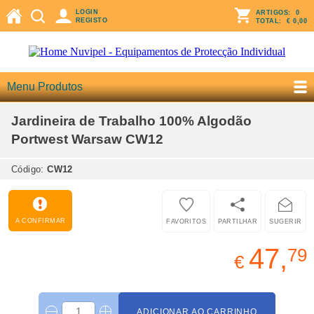
LOGIN
ARTIGOS:
0
REGISTO
TOTAL:
€ 0,00
Menu Produtos
Jardineira de Trabalho 100% Algodão
Portwest Warsaw CW12
Código:
CW12
A CONFIRMAR
FAVORITOS
PARTILHAR
SUGERIR
47,
79
€
ADICIONAR AO CARRINHO