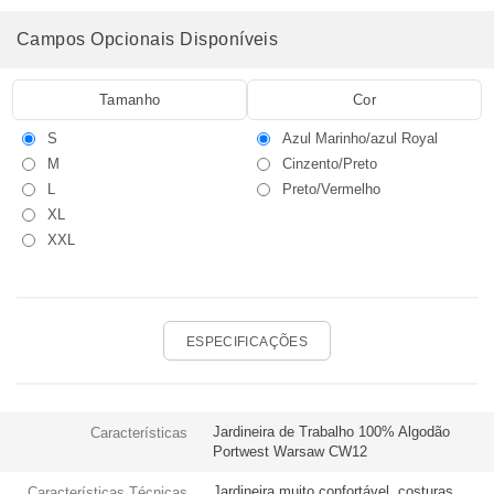
Campos Opcionais Disponíveis
Tamanho
Cor
S
Azul Marinho/azul Royal
M
Cinzento/Preto
L
Preto/Vermelho
XL
XXL
ESPECIFICAÇÕES
Jardineira de Trabalho 100% Algodão
Características
Portwest Warsaw CW12
Jardineira muito confortável, costuras
Características Técnicas