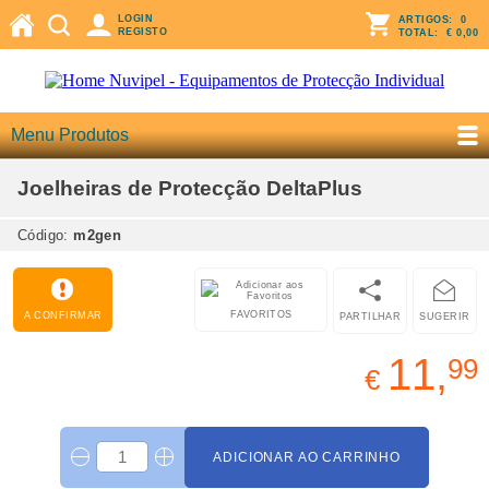
LOGIN
ARTIGOS:
0
REGISTO
TOTAL:
€ 0,00
Menu Produtos
Joelheiras de Protecção DeltaPlus
Código:
m2gen
FAVORITOS
A CONFIRMAR
PARTILHAR
SUGERIR
11,
99
€
ADICIONAR AO CARRINHO