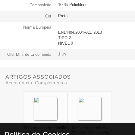
100% Polietileno.
Composição
Preto
Cor
Norma Europeia
EN14404:2004+A1: 2010
TIPO 2
NÍVEL 0
1 un
Qtd. Mín. de Encomenda
ARTIGOS ASSOCIADOS
Acessórios e Complementos
Fato-macaco de trabalho
Jardineira de trabalho
Política de Cookies
65% pol / 35% algodão
65% pol / 35% algodão