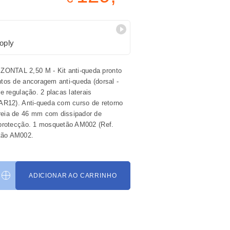
oply
NTAL 2,50 M - Kit anti-queda pronto
ntos de ancoragem anti-queda (dorsal -
de regulação. 2 placas laterais
HAR12). Anti-queda com curso de retorno
reia de 46 mm com dissipador de
 protecção. 1 mosquetão AM002 (Ref.
tão AM002.
ADICIONAR AO CARRINHO