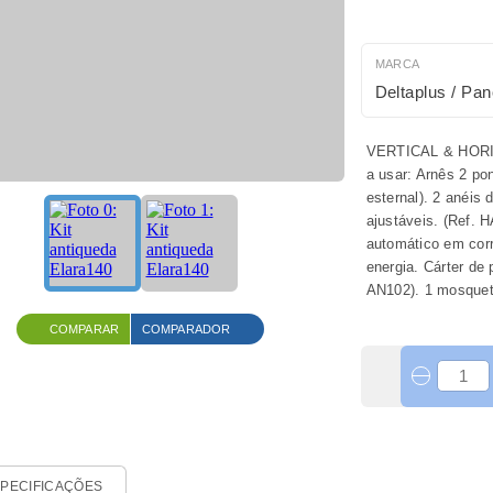
MARCA
Deltaplus / Pan
VERTICAL & HORIZO
a usar: Arnês 2 po
esternal). 2 anéis 
ajustáveis. (Ref. 
automático em cor
energia. Cárter de
AN102). 1 mosque
COMPARAR
COMPARADOR
PECIFICAÇÕES