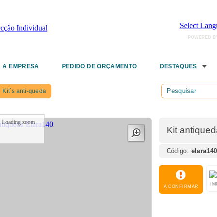
Select Lang
POWERED B
A EMPRESA
PEDIDO DE ORÇAMENTO
DESTAQUES
Kit`s anti-queda
Loading zoom
Kit antique
Código:
elara14
IM
A CONFIRMAR