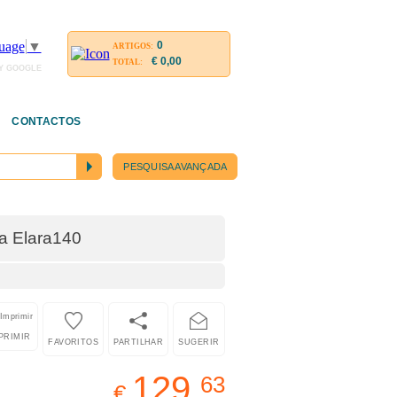
0
uage
▼
ARTIGOS:
€ 0,00
TOTAL:
Y GOOGLE
CONTACTOS
PESQUISA AVANÇADA
da Elara140
0
PRIMIR
FAVORITOS
PARTILHAR
SUGERIR
129,
63
€