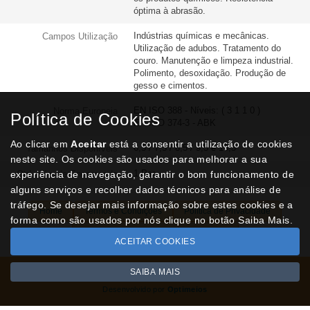
óptima à abrasão.
Indústrias químicas e mecânicas.
Campos Utilização
Utilização de adubos. Tratamento do
couro. Manutenção e limpeza industrial.
Polimento, desoxidação. Produção de
gesso e cimentos.
EN ISO 388 - Níveis: ( 3 1 1 0 )
Norma Europeia
Política de Cookies
EN ISO 374-3 - ABK
Ao clicar em
Aceitar
está a consentir a utilização de cookies
6,5 / 7,5 / 8,5 / 9,5 e 10,5
Tamanhos Disponíveis
neste site. Os cookies são usados para melhorar a sua
1 Par
experiência de navegação, garantir o bom funcionamento de
Qtd. Mín. de Encomenda
alguns serviços e recolher dados técnicos para análise de
tráfego. Se desejar mais informação sobre estes cookies e a
Home
Termos e Condições
Política de Privacidade
forma como são usados por nós clique no botão Saiba Mais.
Livro de Reclamações
Contactos
ACEITAR COOKIES
SAIBA MAIS
Todos os valores incluem IVA à taxa em vigor
Copyright © NUVIPEL.pt 2026
Desenvolvido por
Optimeios