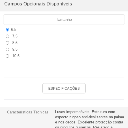
Campos Opcionais Disponíveis
Tamanho
6.5
7.5
8.5
9.5
10.5
ESPECIFICAÇÕES
Luvas impermeáveis. Estrutura com
Características Técnicas
aspecto rugoso anti-deslizantes na palma
e nos dedos. Excelente protecção contra
os produtos químicos. Resistência