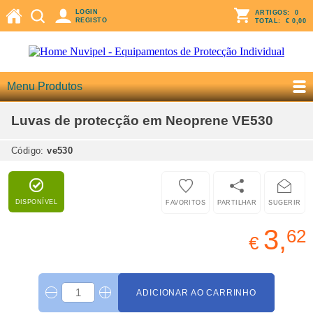
LOGIN
ARTIGOS:
0
REGISTO
TOTAL:
€ 0,00
Menu Produtos
Luvas de protecção em Neoprene VE530
Código:
ve530
DISPONÍVEL
FAVORITOS
PARTILHAR
SUGERIR
3,
62
€
ADICIONAR AO CARRINHO