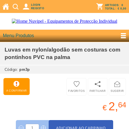
LOGIN
ARTIGOS:
0
REGISTO
TOTAL:
€ 0,00
Menu Produtos
Luvas em nylon/algodão sem costuras com
pontinhos PVC na palma
Código:
pm3p
A CONFIRMAR
FAVORITOS
PARTILHAR
SUGERIR
2,
64
€
ADICIONAR AO CARRINHO