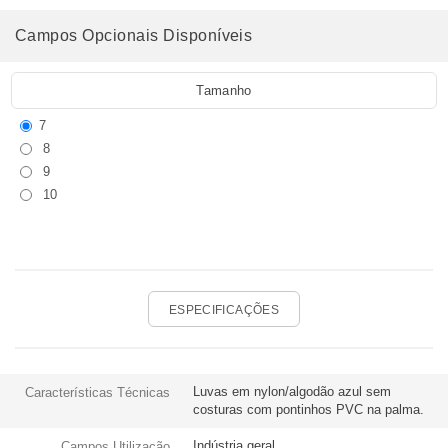
Campos Opcionais Disponíveis
Tamanho
7
8
9
10
ESPECIFICAÇÕES
Luvas em nylon/algodão azul sem
Características Técnicas
costuras com pontinhos PVC na palma.
Indústria geral.
Campos Utilização