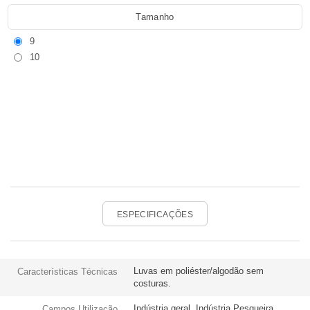
Tamanho
9
10
ESPECIFICAÇÕES
Luvas em poliéster/algodão sem
Características Técnicas
costuras.
Indústria geral. Indústria Pesqueira.
Campos Utilização