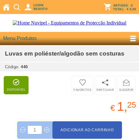
LOGIN
ARTIGOS:
0
REGISTO
TOTAL:
€ 0,00
Menu Produtos
Luvas em poliéster/algodão sem costuras
Código:
440
DISPONÍVEL
FAVORITOS
PARTILHAR
SUGERIR
1,
25
€
ADICIONAR AO CARRINHO