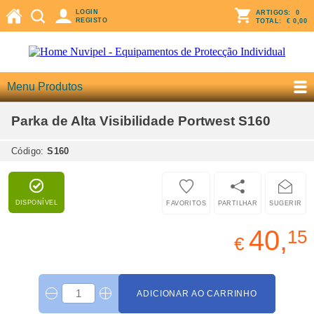
LOGIN
ARTIGOS:
0
REGISTO
TOTAL:
€ 0,00
Menu Produtos
Parka de Alta Visibilidade Portwest S160
Código:
S160
DISPONÍVEL
FAVORITOS
PARTILHAR
SUGERIR
40,
15
€
ADICIONAR AO CARRINHO