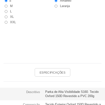
S
Amarelo
M
Laranja
L
XL
XXL
ESPECIFICAÇÕES
Parka de Alta Visibilidade S160. Tecido
Descritivo
Oxford 150D Revestido a PVC 200g
Tecido Exterior Oxford 150D Revestido a
Composição