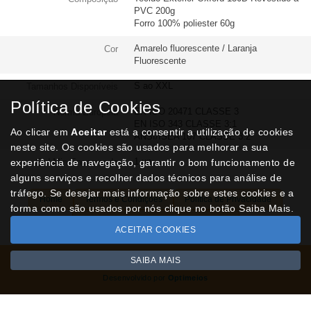
PVC 200g
Forro 100% poliester 60g
Amarelo fluorescente / Laranja
Cor
Fluorescente
S ao XXL
Tamanhos Disponíveis
Política de Cookies
EN ISO 20471 CLASSE 3
Norma Europeia
EN ISO 343 CLASSE 3:1
Ao clicar em
Aceitar
está a consentir a utilização de cookies
ANSI/ISEA 107 CLASSE 3:2
neste site. Os cookies são usados para melhorar a sua
1 un
experiência de navegação, garantir o bom funcionamento de
Qtd Min Encomenda
alguns serviços e recolher dados técnicos para análise de
tráfego. Se desejar mais informação sobre estes cookies e a
Home
Termos e Condições
Política de Privacidade
forma como são usados por nós clique no botão Saiba Mais.
Livro de Reclamações
Contactos
ACEITAR COOKIES
SAIBA MAIS
Todos os valores incluem IVA à taxa em vigor
Copyright © NUVIPEL.pt 2026
Desenvolvido por
Optimeios
SITES DESTACADOS NA FUNCIONALIDADE RIO