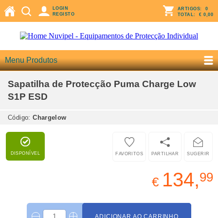
LOGIN
ARTIGOS:
0
REGISTO
TOTAL:
€ 0,00
Menu Produtos
Sapatilha de Protecção Puma Charge Low
S1P ESD
Código:
Chargelow
DISPONÍVEL
FAVORITOS
PARTILHAR
SUGERIR
134,
99
€
ADICIONAR AO CARRINHO