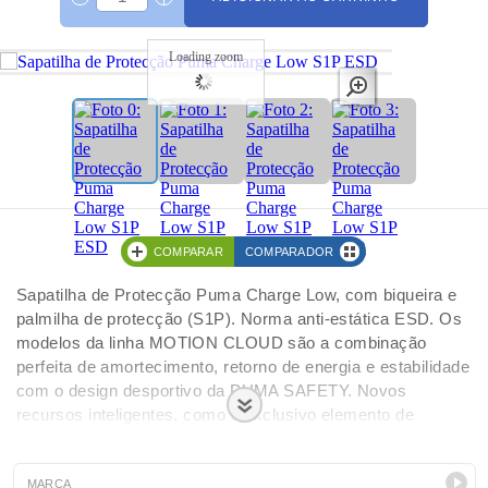
Loading zoom
COMPARAR
COMPARADOR
Sapatilha de Protecção Puma Charge Low, com biqueira e
palmilha de protecção (S1P). Norma anti-estática ESD. Os
modelos da linha MOTION CLOUD são a combinação
perfeita de amortecimento, retorno de energia e estabilidade
com o design desportivo da PUMA SAFETY. Novos
recursos inteligentes, como o exclusivo elemento de
controle de torção POWER PLATE integrado na sola,
otimizam o efeito rebote do IMPULSE.FOAM® e, assim,
levam o conforto a um novo nível.
MARCA