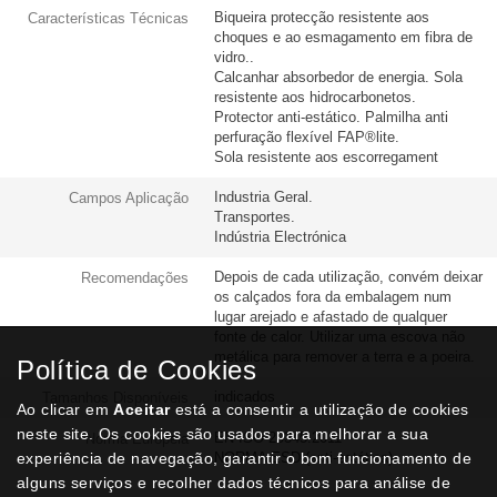
Biqueira protecção resistente aos
Características Técnicas
choques e ao esmagamento em fibra de
vidro..
Calcanhar absorbedor de energia. Sola
resistente aos hidrocarbonetos.
Protector anti-estático. Palmilha anti
perfuração flexível FAP®lite.
Sola resistente aos escorregament
Industria Geral.
Campos Aplicação
Transportes.
Indústria Electrónica
Depois de cada utilização, convém deixar
Recomendações
os calçados fora da embalagem num
lugar arejado e afastado de qualquer
fonte de calor. Utilizar uma escova não
metálica para remover a terra e a poeira.
Política de Cookies
indicados
Tamanhos Disponíveis
Ao clicar em
Aceitar
está a consentir a utilização de cookies
neste site. Os cookies são usados para melhorar a sua
EN ISO 20345:2011
Norma Europeia
experiência de navegação, garantir o bom funcionamento de
NORMA ESD (anti-estática)
alguns serviços e recolher dados técnicos para análise de