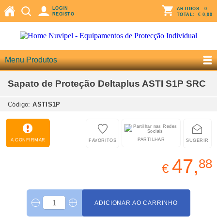
LOGIN
ARTIGOS:
0
REGISTO
TOTAL:
€ 0,00
Menu Produtos
Sapato de Proteção Deltaplus ASTI S1P SRC
Código:
ASTIS1P
PARTILHAR
A CONFIRMAR
FAVORITOS
SUGERIR
47,
88
€
ADICIONAR AO CARRINHO