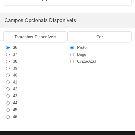
Campos Opcionais Disponíveis
Tamanhos Disponíveis
Cor
36
Preto
37
Bege
38
Cinza/Azul
39
40
41
42
43
44
45
46