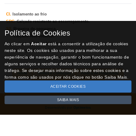
CI.
Isolamento ao frio
SRC.
Calçado resistente ao escorregamento.
S2.
Biqueira de segurança.
Política de Cookies
Calçado Anti-estático.
Sola resistente a hidrocarbonetos.
Ao clicar em
Aceitar
está a consentir a utilização de cookies
neste site. Os cookies são usados para melhorar a sua
Absorção de energia no tacão.
experiência de navegação, garantir o bom funcionamento de
Resistência à penetração e absorção de água.
alguns serviços e recolher dados técnicos para análise de
tráfego. Se desejar mais informação sobre estes cookies e a
Home
Termos e Condições
Política de Privacidade
forma como são usados por nós clique no botão Saiba Mais.
Livro de Reclamações
Contactos
ACEITAR COOKIES
SAIBA MAIS
Todos os valores incluem IVA à taxa em vigor
Copyright © NUVIPEL.pt 2026
Desenvolvido por
Optimeios
SITES DESTACADOS NA FUNCIONALIDADE RIO
Portugal XXI - Directório Nacional
Agenda Cultural no Portugal XXI
- Eventos para todos os gostos