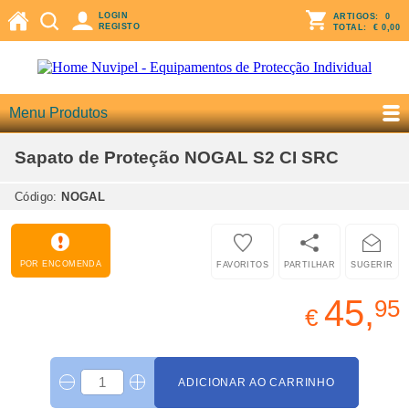
LOGIN
ARTIGOS:
0
REGISTO
TOTAL:
€ 0,00
Menu Produtos
Sapato de Proteção NOGAL S2 CI SRC
Código:
NOGAL
POR ENCOMENDA
FAVORITOS
PARTILHAR
SUGERIR
45,
95
€
ADICIONAR AO CARRINHO