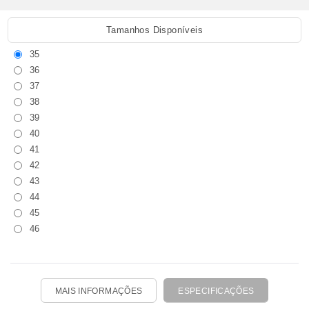
Tamanhos Disponíveis
35
36
37
38
39
40
41
42
43
44
45
46
MAIS INFORMAÇÕES
ESPECIFICAÇÕES