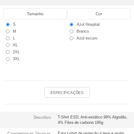
Tamanho
Cor
S
Azul Hospital
M
Branco
L
Azul escuro
XL
2XL
3XL
ESPECIFICAÇÕES
T-Shirt ESD, Anti-estático 99% Algodão,
Descritivo
4% Fibra de carbono 195g
Esta t-shirt de proteção é leve e muito
Características Técnicas