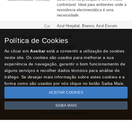
confortável. Ideal para ambientes onde a
resistência electroestática é uma
necessidade.
Azul Hospital, Branco, Azul Escuro
Cor
S ao 2XL
Tamanhos Disponíveis
Política de Cookies
EN 1149-5
Norma Europeia
Ao clicar em
Aceitar
está a consentir a utilização de cookies
EN 61340-5-1
neste site. Os cookies são usados para melhorar a sua
1 un
experiência de navegação, garantir o bom funcionamento de
Qtd Min Encomenda
alguns serviços e recolher dados técnicos para análise de
tráfego. Se desejar mais informação sobre estes cookies e a
Home
Termos e Condições
Política de Privacidade
forma como são usados por nós clique no botão Saiba Mais.
Livro de Reclamações
Contactos
ACEITAR COOKIES
SAIBA MAIS
Todos os valores incluem IVA à taxa em vigor
Copyright © NUVIPEL.pt 2026
Desenvolvido por
Optimeios
SITES DESTACADOS NA FUNCIONALIDADE RIO