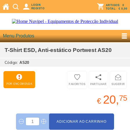
LOGIN
ARTIGOS:
0
REGISTO
TOTAL:
€ 0,00
Menu Produtos
T-Shirt ESD, Anti-estático Portwest AS20
Código:
AS20
POR ENCOMENDA
FAVORITOS
PARTILHAR
SUGERIR
20,
75
€
ADICIONAR AO CARRINHO