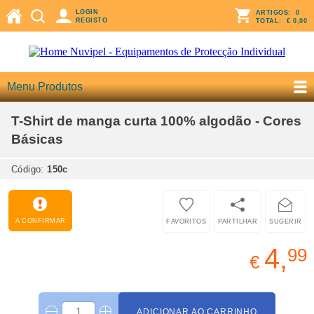
LOGIN
ARTIGOS:
0
REGISTO
TOTAL:
€ 0,00
Menu Produtos
T-Shirt de manga curta 100% algodão - Cores
Básicas
Código:
150c
A CONFIRMAR
FAVORITOS
PARTILHAR
SUGERIR
4,
99
€
ADICIONAR AO CARRINHO