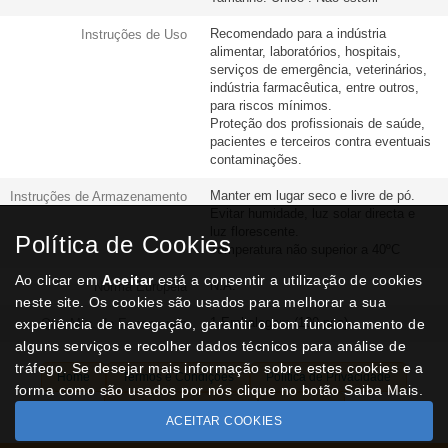
Recomendado para a indústria
Instruções de Uso
alimentar, laboratórios, hospitais,
serviços de emergência, veterinários,
indústria farmacêutica, entre outros,
para riscos mínimos.
Proteção dos profissionais de saúde,
pacientes e terceiros contra eventuais
contaminações.
Manter em lugar seco e livre de pó.
Instruções de Armazenamento
Evitar humidade, luz solar directa e
luz florescente.
Política de Cookies
Temperatura não superior a 40ºC
Ao clicar em
Aceitar
está a consentir a utilização de cookies
N.A.
Norma Europeia
neste site. Os cookies são usados para melhorar a sua
1 Embalagem (100 pcs)
experiência de navegação, garantir o bom funcionamento de
Qtd. Mín. de Encomenda
alguns serviços e recolher dados técnicos para análise de
tráfego. Se desejar mais informação sobre estes cookies e a
Home
Termos e Condições
Política de Privacidade
forma como são usados por nós clique no botão Saiba Mais.
Livro de Reclamações
Contactos
ACEITAR COOKIES