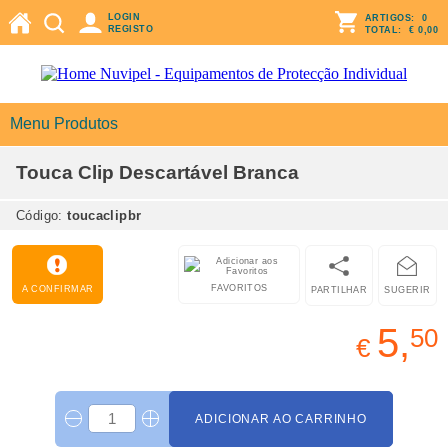
LOGIN
ARTIGOS:
0
REGISTO
TOTAL:
€ 0,00
Menu Produtos
Touca Clip Descartável Branca
Código:
toucaclipbr
FAVORITOS
A CONFIRMAR
PARTILHAR
SUGERIR
5,
50
€
ADICIONAR AO CARRINHO